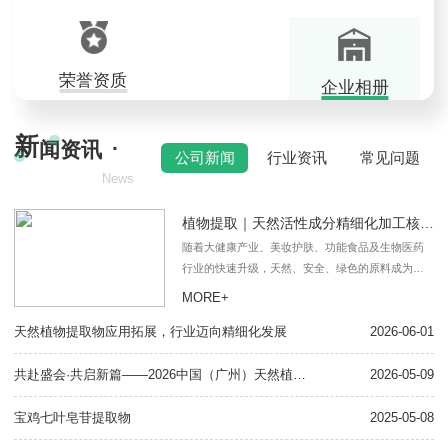
荣誉资质
企业相册
新
·
闻资讯
公司新闻
行业资讯
常见问题
News
植物提取｜天然活性成分精细化加工核心技术
随着大健康产业、美妆护肤、功能食品及生物医药
行业的快速升级，天然、安全、绿色的原料成为市
场主流选择。植物提取作为依托现代生物技术萃取
MORE+
植物有效成分的核心工艺，摒弃传统粗放加工模
天然植物提取物应用拓展，行业迈向精细化发展
式，..提取植物中黄酮、多糖、多酚、生物碱等活性
2026-06-01
植
物质，是衔接天然植物资源与高端工业应用的关键
产业环节。植物提取是以各类天然草本、花果、中
共赴盛会·共启新篇——2026中国（广州）天然植物提取及健康原料产业博览会
2026-05-09
植
药材等植物
宝鸡七叶皂苷提取物
2025-05-08
植