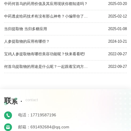
中药何首乌的药用价值及其应用现状你都知道吗？
2025-03-20
何
中药透皮给药技术有没有那么神奇？小编带你了解一下！
2025-02-12
人
当归提取物 当归多糖应用
2025-01-08
苦
人参提取物的应用有哪些？
2024-10-21
宝鸡人参提取物有哪些美容功能呢？快来看看吧!
2022-09-27
我
何首乌提取物的用途是什么呢？一起跟着宝鸡方晟生物小编看看吧！
2022-09-27
植
联
·
contact
系
电话：17719587196
邮箱：691492684@qq.com