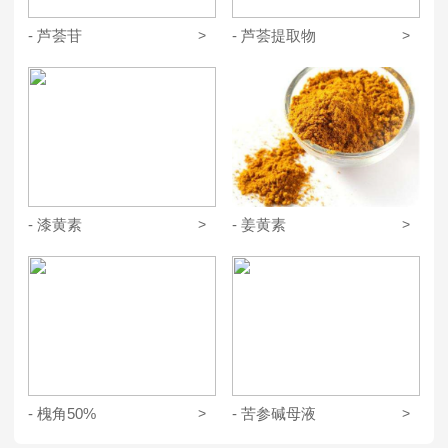
- 芦荟苷
>
- 芦荟提取物
>
- 漆黄素
>
- 姜黄素
>
- 槐角50%
>
- 苦参碱母液
>