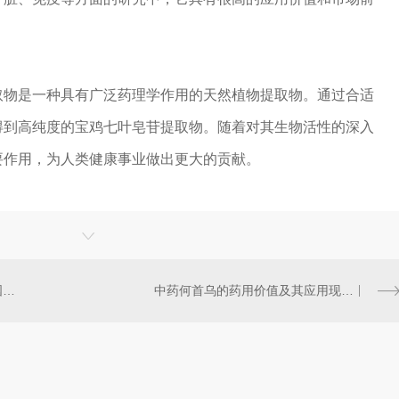
取物是一种具有广泛药理学作用的天然植物提取物。通过合适
得到高纯度的宝鸡七叶皂苷提取物。随着对其生物活性的深入
要作用，为人类健康事业做出更大的贡献。
共赴盛会·共启新篇——2026中国（广州）天然植物提取及健康原料产业博览会
中药何首乌的药用价值及其应用现状你都知道吗？