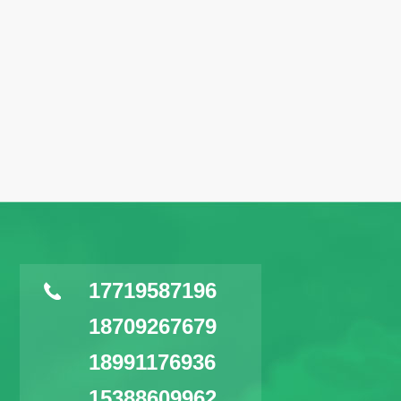
17719587196
18709267679
18991176936
15388609962