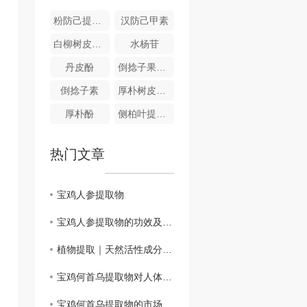
粉防己提取物
汉防己甲素
白柳树皮提取物
水杨苷
丹皮酚
倒捻子果皮提取物
倒捻子素
厚朴树皮提取物
厚朴酚
侧柏叶提取物
热门文章
宝鸡人参提取物
宝鸡人参提取物的功效及用途
植物提取｜天然活性成分精细化加工核心技术
宝鸡何首乌提取物对人体的影响及安全性评估
宝鸡何首乌提取物的市场前景分析