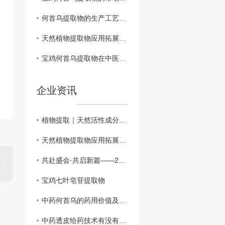
何首乌提取物的生产工艺及质量控制——以宝鸡为例
天然植物提取物应用拓展，行业迈向精细化发展
宝鸡何首乌提取物在中医药中的应用探索
企业资讯
植物提取｜天然活性成分精细化加工核心技术
天然植物提取物应用拓展，行业迈向精细化发展
共赴盛会·共启新篇——2026中国（广州）天然植物提取及健康原料产业博览会
宝鸡七叶皂苷提取物
中药何首乌的药用价值及其应用现状你都知道吗？
中药透皮给药技术有没有那么神奇？小编带你了解一下！