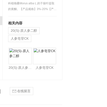
科植物桑Morus alba L.的干燥叶提取
的黄酮。【产品规格】3%-20%【产品
性状】黄绿色或浅黄棕色…
相关内容
20(S)-原人参二醇
人参皂苷CK
三七茎叶皂苷80%
20(S)-原人参二醇
人参皂苷CK
在线留言