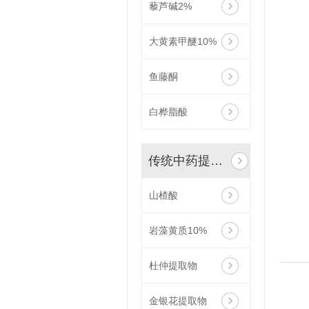
藜芦碱2%
大黄素甲醚10%
鱼藤酮
白桦脂酸
传统中药提取物
山楂酸
岩藻黄质10%
杜仲提取物
金银花提取物