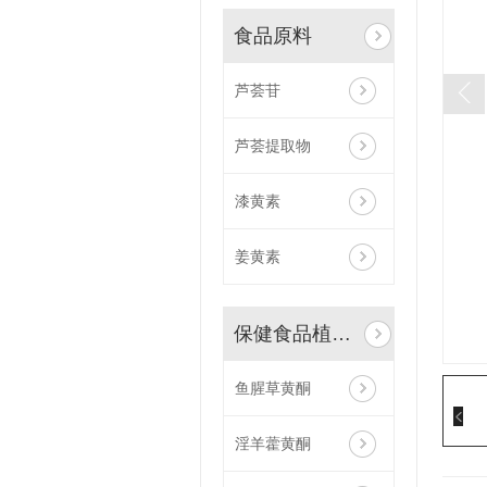
食品原料
芦荟苷
芦荟提取物
漆黄素
姜黄素
保健食品植物原料
鱼腥草黄酮
淫羊藿黄酮