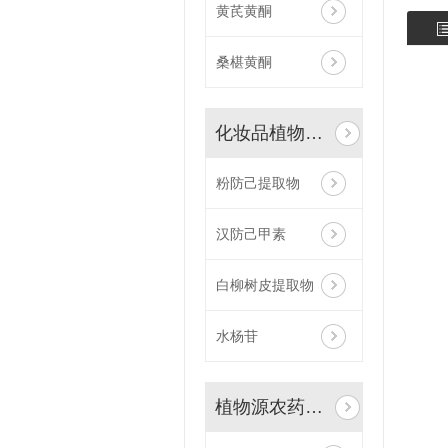
黄芪黄酮
桑椹黄酮
化妆品植物原料
粉防己提取物
汉防己甲素
白柳树皮提取物
水杨苷
植物源农药原料